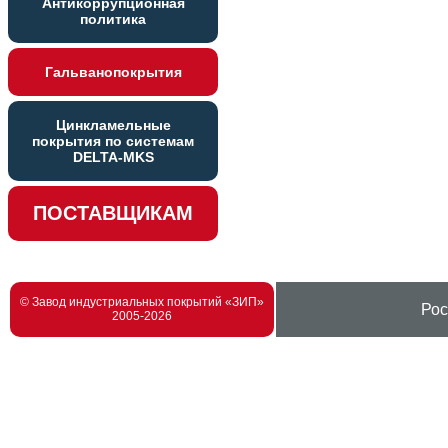
Антикоррупционная
политика
Гальванопокрытия
Цинкламельные
покрытия по системам
DELTA-MKS
ПОСТАВЩИКАМ
© Завод индустриальных покрытий «ЗИП»
Рос
2005-2026